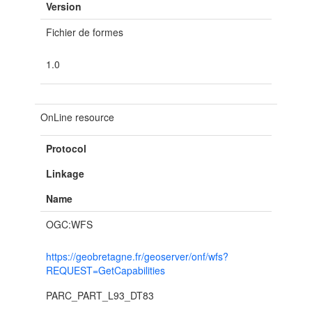
Version
Fichier de formes
1.0
OnLine resource
Protocol
Linkage
Name
OGC:WFS
https://geobretagne.fr/geoserver/onf/wfs?
REQUEST=GetCapabilities
PARC_PART_L93_DT83