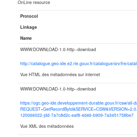
OnLine resource
Protocol
Linkage
Name
WWW:DOWNLOAD-1.0-http--download
http://catalogue.geo-ide.e2.rie.gouv.fr/catalogue/srv/fre
Vue HTML des métadonnées sur internet
WWW:DOWNLOAD-1.0-http--download
https://ogc.geo-ide.developpement-durable.gouv.fr/csw/all-d
REQUEST=GetRecordById&SERVICE=CSW&VERSION=2.0.2&
120066022-jdd-7a7c8d2c-eaf8-4d46-b909-7a3451758be7
Vue XML des métadonnées