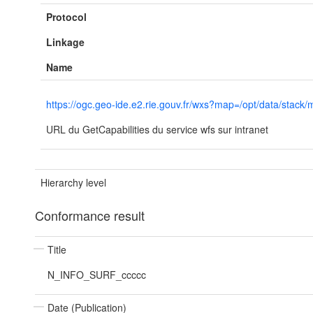
Protocol
Linkage
Name
https://ogc.geo-ide.e2.rie.gouv.fr/wxs?map=/opt/data/st
URL du GetCapabilities du service wfs sur intranet
Hierarchy level
Conformance result
Title
N_INFO_SURF_ccccc
Date (Publication)