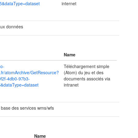
5&dataType=dataset
internet
aux données
Name
eo-
Téléchargement simple
v.fr/atomArchive/GetResource?
(Atom) du jeu et des
f2f-4db0-97b3-
documents associés via
&dataType=dataset
intranet
 base des services wms/wfs
Name