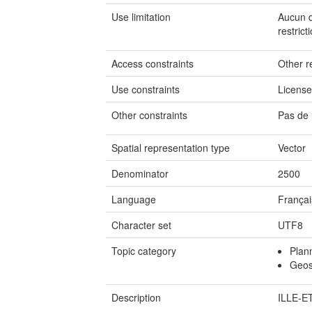
Use limitation
Aucun de
restrict
Access constraints
Other re
Use constraints
Licens
Other constraints
Pas de 
Spatial representation type
Vector
Denominator
2500
Language
Françai
Character set
UTF8
Topic category
Plan
Geosc
Description
ILLE-E