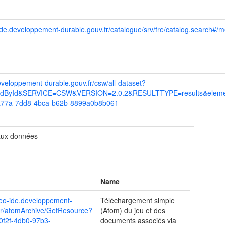
-ide.developpement-durable.gouv.fr/catalogue/srv/fre/catalog.searc
eveloppement-durable.gouv.fr/csw/all-dataset?
ById&SERVICE=CSW&VERSION=2.0.2&RESULTTYPE=results&element
a77a-7dd8-4bca-b62b-8899a0b8b061
aux données
Name
geo-ide.developpement-
Téléchargement simple
fr/atomArchive/GetResource?
(Atom) du jeu et des
0f2f-4db0-97b3-
documents associés via