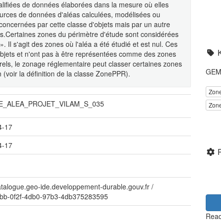
alifiées de données élaborées dans la mesure où elles
sources de données d'aléas calculées, modélisées ou
oncernées par cette classe d'objets mais par un autre
as.Certaines zones du périmètre d'étude sont considérées
 Il s'agit des zones où l'aléa a été étudié et est nul. Ces
objets et n'ont pas à être représentées comme des zones
els, le zonage réglementaire peut classer certaines zones
GEME
 (voir la définition de la classe ZonePPR).
Zone
E_ALEA_PROJET_VILAM_S_035
Zone
4-17
4-17
catalogue.geo-ide.developpement-durable.gouv.fr
/
bb-0f2f-4db0-97b3-4db375283595
Read