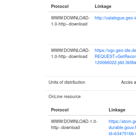
Protocol
Linkage
WWW:DOWNLOAD-
http://catalogue.geo
1.0-http--download
WWW:DOWNLOAD-
https://ogc.geo-ide.d
1.0-http--download
REQUEST=GetRecord
120066022-jdd-3bf8
Units of distribution
Accès 
OnLine resource
Protocol
Linkage
WWW:DOWNLOAD-1.0-
https://atom.
http--download
durable.gouv.
id=b34751bb-