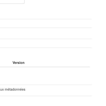
e
Version
aux métadonnées