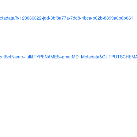
h#/metadata/fr-120066022-jdd-3bf8a77a-7dd8-4bca-b62b-8899a0b8b061
SetName=full&TYPENAMES=gmd:MD_Metadata&OUTPUTSCHEMA=http