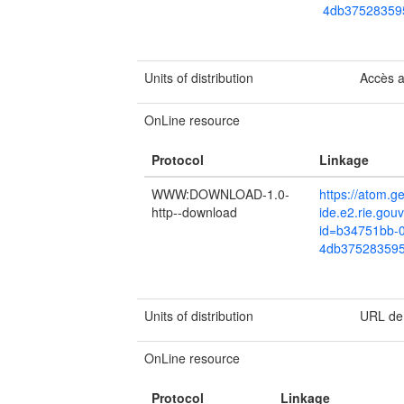
4db37528359
Units of distribution
Accès 
OnLine resource
Protocol
Linkage
WWW:DOWNLOAD-1.0-
https://atom.g
http--download
ide.e2.rie.gou
id=b34751bb-0
4db375283595
Units of distribution
URL de
OnLine resource
Protocol
Linkage